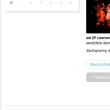
31
1
2
3
4
5
6
od 27 czerwc
siedzibie do
Zachęcamy d
#warszta
< Wstecz