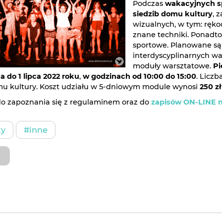
Podczas
wakacyjnych s
siedzib domu kultury
, 
wizualnych, w tym: rękod
znane techniki. Ponadt
sportowe. Planowane są 
interdyscyplinarnych w
moduły warsztatowe.
Pi
a do 1 lipca 2022 roku
,
w godzinach od 10:00 do 15:00
. Licz
mu kultury. Koszt udziału w 5-dniowym module wynosi
250 zł
o zapoznania się z regulaminem oraz do
zapisów ON-LINE na
ty
#inne