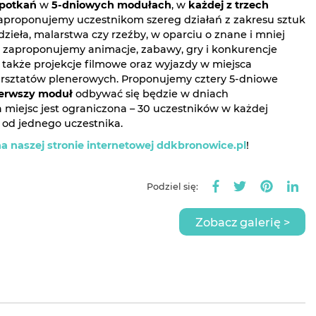
potkań
w
5-dniowych modułach
, w
każdej z trzech
zaproponujemy uczestnikom szereg działań z zakresu sztuk
zieła, malarstwa czy rzeźby, w oparciu o znane i mniej
o zaproponujemy animacje, zabawy, gry i konkurencje
także projekcje filmowe oraz wyjazdy w miejsca
arsztatów plenerowych. Proponujemy cztery 5-dniowe
erwszy moduł
odbywać się będzie w dniach
ba miejsc jest ograniczona – 30 uczestników w każdej
od jednego uczestnika.
 naszej stronie internetowej ddkbronowice.pl
!
Podziel się:
Zobacz galerię >