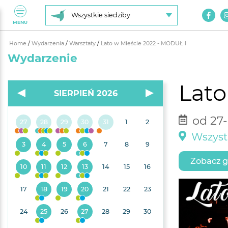
Wszystkie siedziby
MENU
Home
/
Wydarzenia
/
Warsztaty
/
Lato w Mieście 2022 - MODUŁ I
Wydarzenie
Lato
SIERPIEŃ 2026
od 27-
27
28
29
30
31
1
2
Wszyst
3
4
5
6
7
8
9
Zobacz g
10
11
12
13
14
15
16
17
18
19
20
21
22
23
24
25
26
27
28
29
30