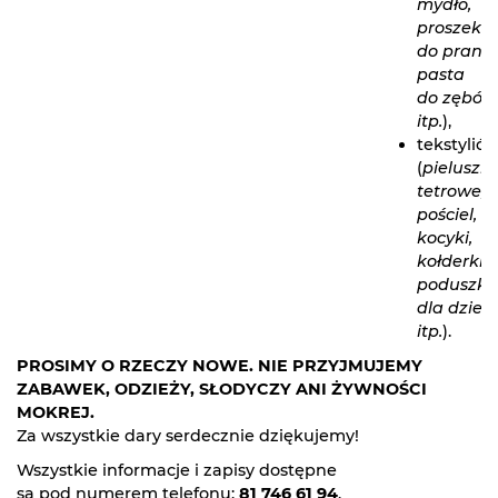
mydło,
proszek
do prania
pasta
do zębów
itp.
),
tekstylió
(
pieluszki
tetrowe,
pościel,
kocyki,
kołderki,
poduszki
dla dzieci
itp.
).
PROSIMY O RZECZY NOWE. NIE PRZYJMUJEMY
ZABAWEK, ODZIEŻY, SŁODYCZY ANI ŻYWNOŚCI
MOKREJ.
Za wszystkie dary serdecznie dziękujemy!
Wszystkie informacje i zapisy dostępne
są pod numerem telefonu:
81 746 61 94
.