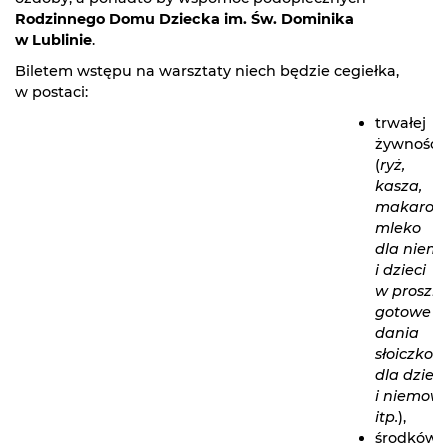
Rodzinnego Domu Dziecka im. Św. Dominika
w Lublinie
.
Biletem wstępu na warsztaty niech będzie cegiełka,
w postaci:
trwałej
żywności
(
ryż,
kasza,
makaron,
mleko
dla niem
i dzieci
w proszku
gotowe
dania
słoiczkow
dla dzieci
i niemowl
itp.
),
środków