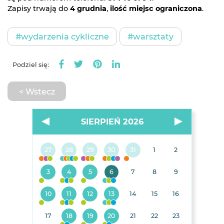
Zapisy trwają do
4 grudnia
,
ilość miejsc ograniczona
.
#wydarzenia cykliczne
#warsztaty
Podziel się:
< Wstecz
SIERPIEŃ 2026
27
28
29
30
31
1
2
3
4
5
6
7
8
9
10
11
12
13
14
15
16
17
18
19
20
21
22
23