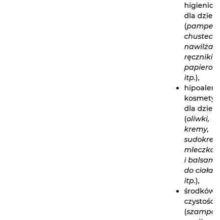
higienicz
dla dzieci
(
pampers
chusteczk
nawilżane
ręczniki
papierow
itp.
),
hipoalerg
kosmety
dla dzieci
(
oliwki,
kremy,
sudokrem
mleczka
i balsamy
do ciała
itp.
),
środków
czystości
(
szampon