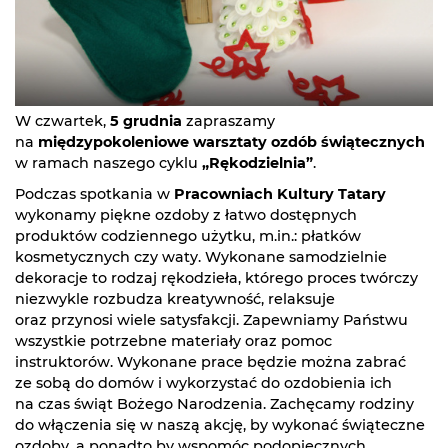
W czwartek,
5 grudnia
zapraszamy
na
międzypokoleniowe warsztaty ozdób świątecznych
w ramach naszego cyklu
„Rękodzielnia”
.
Podczas spotkania w
Pracowniach Kultury Tatary
wykonamy piękne ozdoby z łatwo dostępnych
produktów codziennego użytku, m.in.: płatków
kosmetycznych czy waty. Wykonane samodzielnie
dekoracje to rodzaj rękodzieła, którego proces twórczy
niezwykle rozbudza kreatywność, relaksuje
oraz przynosi wiele satysfakcji. Zapewniamy Państwu
wszystkie potrzebne materiały oraz pomoc
instruktorów. Wykonane prace będzie można zabrać
ze sobą do domów i wykorzystać do ozdobienia ich
na czas świąt Bożego Narodzenia. Zachęcamy rodziny
do włączenia się w naszą akcję, by wykonać świąteczne
ozdoby, a ponadto by wspomóc podopiecznych