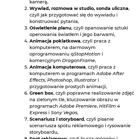
kamerą,
Wywiad, rozmowa w studio, sonda uliczna
,
czyli jak przygotować się do wywiadu i
konstruować pytania,
Oświetlenie planu
, czyli opanowanie sztuki
operowania światłem i jego barwami,
Animacja poklatkowa
, czyli praca z
komputerem, na darmowym
oprogramowaniu
qStopMotion
i
komercyjnym
DragonFrame
,
Animacja komputerowa
, czyli praca z
komputerem w programach
Adobe After
Effects
,
Photoshop
,
Illustrator
i
przygotowanie prostych animacji,
Green box
, czyli poprawne realizowanie zdjęć
na zielonym tle, kluczowanie obrazu w
programach
Adobe Premiere
,
HitFilm 4
Express
i
Sony Vegas
,
Scenariusz i storyboard
, czyli pisanie
scenariusza spotu reklamowego i rysowanie
storyboardu,
Spot reklamowy
, czyli burza mózgów i