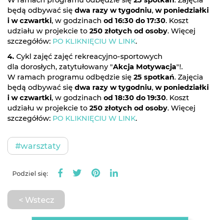
będą odbywać się
dwa razy w tygodniu
,
w poniedziałki
i w czwartki
, w godzinach
od 16:30 do 17:30
. Koszt
udziału w projekcie to
250 złotych od osoby
. Więcej
szczegółów:
PO KLIKNIĘCIU W LINK
.
4.
Cykl zajęć zajęć rekreacyjno-sportowych
dla dorosłych, zatytułowany "
Akcja Motywacja
"!.
W ramach programu odbędzie się
25 spotkań
. Zajęcia
będą odbywać się
dwa razy w tygodniu
,
w poniedziałki
i w czwartki
, w godzinach
od 18:30 do 19:30
. Koszt
udziału w projekcie to
250 złotych od osoby
. Więcej
szczegółów:
PO KLIKNIĘCIU W LINK
.
#warsztaty
Podziel się:
< Wstecz