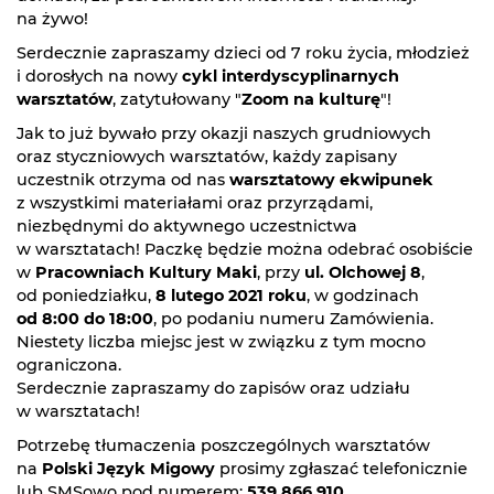
na żywo!
Serdecznie zapraszamy dzieci od 7 roku życia, młodzież
i dorosłych na nowy
cykl interdyscyplinarnych
warsztatów
, zatytułowany "
Zoom na kulturę
"!
Jak to już bywało przy okazji naszych grudniowych
oraz styczniowych warsztatów, każdy zapisany
uczestnik otrzyma od nas
warsztatowy ekwipunek
z wszystkimi materiałami oraz przyrządami,
niezbędnymi do aktywnego uczestnictwa
w warsztatach! Paczkę będzie można odebrać osobiście
w
Pracowniach Kultury Maki
, przy
ul. Olchowej 8
,
od poniedziałku,
8 lutego 2021 roku
, w godzinach
od 8:00 do 18:00
, po podaniu numeru Zamówienia.
Niestety liczba miejsc jest w związku z tym mocno
ograniczona.
Serdecznie zapraszamy do zapisów oraz udziału
w warsztatach!
Potrzebę tłumaczenia poszczególnych warsztatów
na
Polski Język Migowy
prosimy zgłaszać telefonicznie
lub SMSowo pod numerem:
539 866 910
.