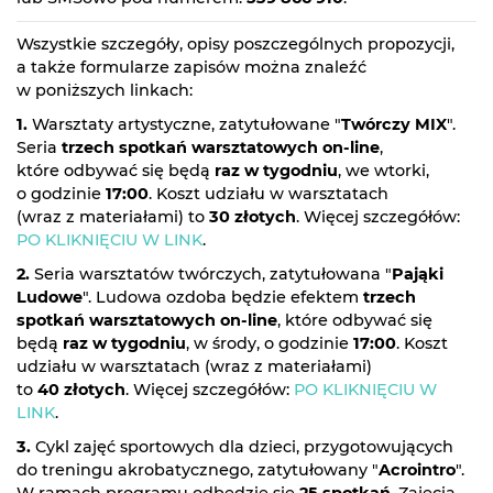
Wszystkie szczegóły, opisy poszczególnych propozycji,
a także formularze zapisów można znaleźć
w poniższych linkach:
1.
Warsztaty artystyczne, zatytułowane "
Twórczy MIX
".
Seria
trzech spotkań warsztatowych on-line
,
które odbywać się będą
raz w tygodniu
, we wtorki,
o godzinie
17:00
. Koszt udziału w warsztatach
(wraz z materiałami) to
30 złotych
. Więcej szczegółów:
PO KLIKNIĘCIU W LINK
.
2.
Seria warsztatów twórczych, zatytułowana "
Pająki
Ludowe
". Ludowa ozdoba będzie efektem
trzech
spotkań warsztatowych on-line
, które odbywać się
będą
raz w tygodniu
, w środy, o godzinie
17:00
. Koszt
udziału w warsztatach (wraz z materiałami)
to
40 złotych
. Więcej szczegółów:
PO KLIKNIĘCIU W
LINK
.
3.
Cykl zajęć sportowych dla dzieci, przygotowujących
do treningu akrobatycznego, zatytułowany "
Acrointro
".
W ramach programu odbędzie się
25 spotkań
. Zajęcia