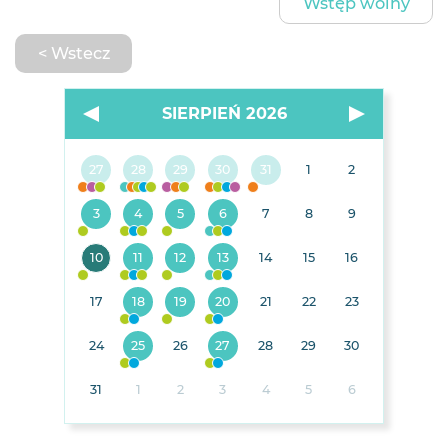
Wstęp wolny
< Wstecz
SIERPIEŃ 2026
27
28
29
30
31
1
2
3
4
5
6
7
8
9
10
11
12
13
14
15
16
17
18
19
20
21
22
23
24
25
26
27
28
29
30
31
1
2
3
4
5
6