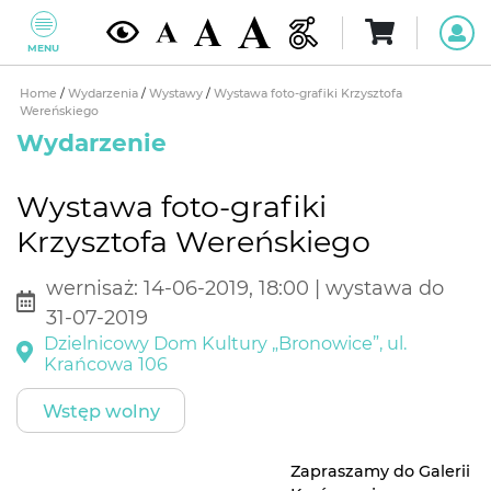
MENU
Home
/
Wydarzenia
/
Wystawy
/
Wystawa foto-grafiki Krzysztofa
Wereńskiego
Wydarzenie
Wystawa foto-grafiki
Krzysztofa Wereńskiego
wernisaż: 14-06-2019, 18:00 | wystawa do
31-07-2019
Dzielnicowy Dom Kultury „Bronowice”, ul.
Krańcowa 106
Wstęp wolny
Zapraszamy do Galerii