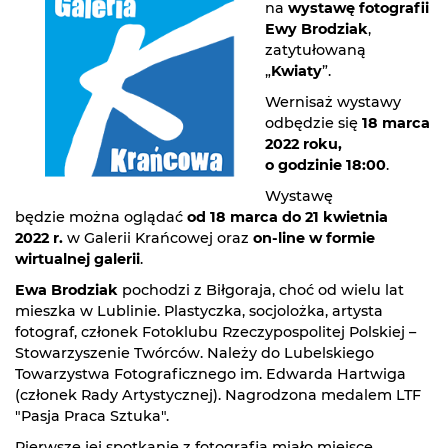
na
wystawę fotografii
Ewy Brodziak
,
zatytułowaną
„
Kwiaty
”.
Wernisaż wystawy
odbędzie się
18 marca
2022 roku,
o godzinie 18:00
.
Wystawę
będzie można oglądać
od 18 marca do 21 kwietnia
2022 r.
w Galerii Krańcowej oraz
on-line w formie
wirtualnej galerii
.
Ewa Brodziak
pochodzi z Biłgoraja, choć od wielu lat
mieszka w Lublinie. Plastyczka, socjolożka, artysta
fotograf, członek Fotoklubu Rzeczypospolitej Polskiej –
Stowarzyszenie Twórców. Należy do Lubelskiego
Towarzystwa Fotograficznego im. Edwarda Hartwiga
(członek Rady Artystycznej). Nagrodzona medalem LTF
"Pasja Praca Sztuka".
Pierwsze jej spotkanie z fotografią miało miejsce