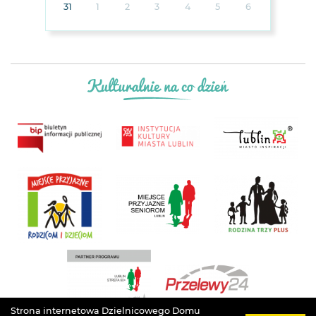
31
1
2
3
4
5
6
Strona internetowa Dzielnicowego Domu