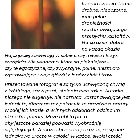
tajemniczością. Jedne
drobne, niepozorne,
inne pełne
drapieżności
i zastanawiającego
przepychu kształtów.
Na co dzień dobre
na każdą okazję.
Najczęściej zawierają w sobie ciszę miłości i krzyk
szczęścia. Nie wiadomo, które są piękniejsze –
czy te egzotyczne, czy zwyczajne, polne, nieśmiało
wystawiające swoje główki z łanów zbóż i traw.
Prezentowane fotografie są tylko uchwyconą chwilą
z krótkiego, zazwyczaj, istnienia tych roślin. Autorka
niczego nie sugeruje, nie narzuca. Zastanawiające jest
jednak to, dlaczego raz pokazuje te arcydzieła natury
w całej ich krasie, a w innych odsłonach odcina im
różne fragmenty. Może robi to po to,
aby jeszcze bardziej pobudzić wyobraźnię
oglądających. A może chce nam pokazać, że są one
jednakowo urocze w całości, w każdej swojej części,