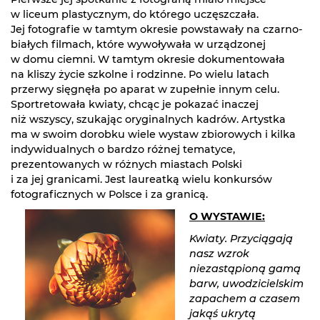
w liceum plastycznym, do którego uczęszczała.
Jej fotografie w tamtym okresie powstawały na czarno-
białych filmach, które wywoływała w urządzonej
w domu ciemni. W tamtym okresie dokumentowała
na kliszy życie szkolne i rodzinne. Po wielu latach
przerwy sięgnęła po aparat w zupełnie innym celu.
Sportretowała kwiaty, chcąc je pokazać inaczej
niż wszyscy, szukając oryginalnych kadrów. Artystka
ma w swoim dorobku wiele wystaw zbiorowych i kilka
indywidualnych o bardzo różnej tematyce,
prezentowanych w różnych miastach Polski
i za jej granicami. Jest laureatką wielu konkursów
fotograficznych w Polsce i za granicą.
O WYSTAWIE:
Kwiaty. Przyciągają
nasz wzrok
niezastąpioną gamą
barw, uwodzicielskim
zapachem a czasem
jakąś ukrytą