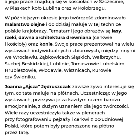
a jego prace znajdują się w kościołach w Szczecinie,
w Piaskach koło Lublina oraz w Kołobrzegu.
W późniejszym okresie jego twórczość zdominowało
malarstwo olejne
i do dzisiaj maluje w tej technice
polskie krajobrazy. Tematami jego obrazów są
lasy
,
rzeki
,
dawna architektura drewniana
(cerkwie
i kościoły) oraz
konie
. Swoje prace prezentował na wielu
wystawach indywidualnych i zbiorowych, między innymi
we Wrocławiu, Ząbkowicach Śląskich, Wałbrzychu,
Suchej Beskidzkiej, Lublinie, Tomaszowie Lubelskim,
Hrubieszowie, Włodawie, Wisznicach, Kurowie
czy Świdniku.
Joanna „Ajsza” Jędruszczak
zawsze żywo interesuje się
tym, co tata maluje na płótnach. Uczestnicząc w jego
wystawach, przeżywa je za każdym razem bardzo
emocjonalnie, z dużym uznaniem dla jego twórczości.
Wiele razy uczestniczyła także w plenerach
przy fotografowaniu pejzaży i cerkwi z południowej
Polski, które potem były przenoszone na płótno
przez tatę.