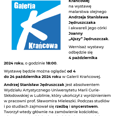
Krańcowej
na wystawę
malarstwa olejnego
Andrzeja Stanisława
Jędruszczaka
i akwareli jego córki
Joanny
„Ajszy” Jędruszczak
.
Wernisaż wystawy
odbędzie się
4 października
2024 roku
, o godzinie
18:00
.
Wystawę będzie można oglądać
od 4
do 24 października 2024 roku
w Galerii Krańcowej.
Andrzej Stanisław Jędruszczak
jest absolwentem
Wydziału Artystycznego Uniwersytetu Marii Curie-
Skłodowskiej w Lublinie, który ukończył z wyróżnieniem
w pracowni prof. Sławomira Mieleszki. Podczas studiów
i po studiach zajmował się
rzeźbą
i
snycerstwem
.
Tworzył wtedy głównie na zamówienie kościołów,