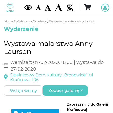
MENU
Home
/
Wydarzenia
/
Wystawy
/
Wystawa malarstwa Anny Laurson
Wydarzenie
Wystawa malarstwa Anny
Laurson
wernisaż: 07-02-2020, 18:00 | wystawa do
27-02-2020
Dzielnicowy Dom Kultury „Bronowice”, ul.
Krańcowa 106
Zobacz galerię >
Wstęp wolny
Zapraszamy do
Galerii
Krańcowej