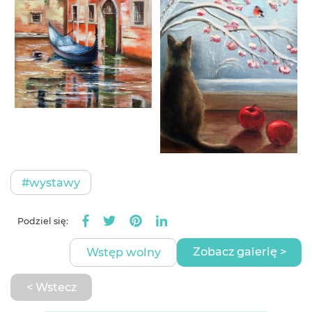
#wystawy
Podziel się:
Zobacz galerię >
Wstęp wolny
< Wstecz