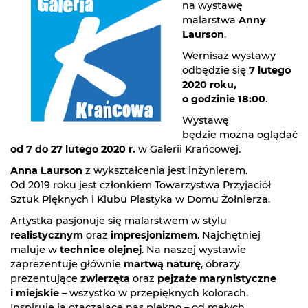
na wystawę
malarstwa
Anny
Laurson
.
Wernisaż wystawy
odbędzie się
7 lutego
2020 roku,
o godzinie 18:00
.
Wystawę
będzie można oglądać
od 7 do 27 lutego 2020 r.
w Galerii Krańcowej.
Anna Laurson
z wykształcenia jest inżynierem.
Od 2019 roku jest członkiem Towarzystwa Przyjaciół
Sztuk Pięknych i Klubu Plastyka w Domu Żołnierza.
Artystka pasjonuje się malarstwem w stylu
realistycznym
oraz
impresjonizmem
. Najchętniej
maluje w
technice olejnej
. Na naszej wystawie
zaprezentuje głównie
martwą naturę
, obrazy
prezentujące
zwierzęta
oraz
pejzaże marynistyczne
i miejskie
– wszystko w przepięknych kolorach.
Inspiruje ją otaczające nas piękno – od małych,