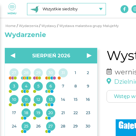
Wszystkie siedziby
MENU
Home
/
Wydarzenia
/
Wystawy
/
Wystawa malarstwa grupy MalujeMy
Wydarzenie
Wys
SIERPIEŃ 2026
wernis
27
28
29
30
31
1
2
Dzieln
3
4
5
6
7
8
9
Wstęp w
10
11
12
13
14
15
16
17
18
19
20
21
22
23
24
25
26
27
28
29
30