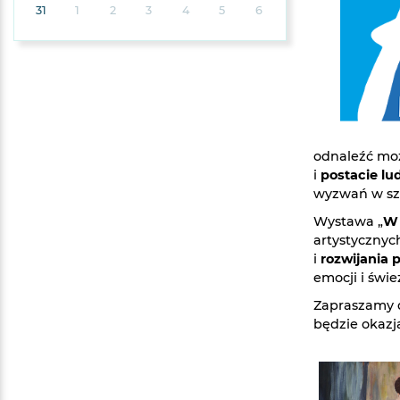
31
1
2
3
4
5
6
odnaleźć m
i
postacie lu
wyzwań w szt
Wystawa „
W 
artystycznyc
i
rozwijania p
emocji i świe
Zapraszamy 
będzie okazją 