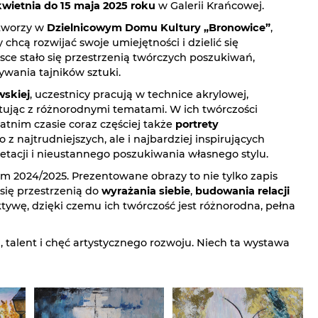
kwietnia do 15 maja 2025 roku
w Galerii Krańcowej.
 tworzy w
Dzielnicowym Domu Kultury „Bronowice”
,
chcą rozwijać swoje umiejętności i dzielić się
sce stało się przestrzenią twórczych poszukiwań,
ywania tajników sztuki.
wskiej
, uczestnicy pracują w technice akrylowej,
tując z różnorodnymi tematami. W ich twórczości
tatnim czasie coraz częściej także
portrety
 z najtrudniejszych, ale i najbardziej inspirujących
etacji i nieustannego poszukiwania własnego stylu.
ym 2024/2025. Prezentowane obrazy to nie tylko zapis
 się przestrzenią do
wyrażania siebie
,
budowania relacji
tywę, dzięki czemu ich twórczość jest różnorodna, pełna
ja, talent i chęć artystycznego rozwoju. Niech ta wystawa