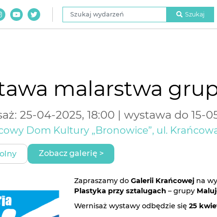
Szukaj wydarzeń
Szukaj
tawa malarstwa grup
aż: 25-04-2025, 18:00 | wystawa do 15-0
icowy Dom Kultury „Bronowice”, ul. Krańcowa
Zobacz galerię >
olny
Zapraszamy do
Galerii Krańcowej
na w
Plastyka przy sztalugach
– grupy
Malu
Wernisaż wystawy odbędzie się
25 kwie