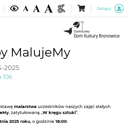
Zaloguj
y MalujeMy
5-2025
 106
ystawę
malarstwa
uczestników naszych zajęć stałych
jeMy
, zatytułowaną „
W kręgu sztuki
”.
tnia 2025 roku
, o godzinie
18:00
.