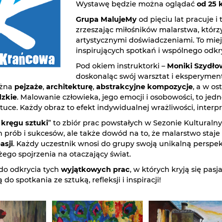
Wystawę będzie można oglądać
od 25 
Grupa MalujeMy
od pięciu lat pracuje i
zrzeszając miłośników malarstwa, którzy 
artystycznymi doświadczeniami. To miej
inspirujących spotkań i wspólnego odkr
Pod okiem instruktorki –
Moniki Szydło
doskonaląc swój warsztat i eksperymen
ożna
pejzaże
,
architekturę
,
abstrakcyjne kompozycje
, a w os
dzkie
. Malowanie człowieka, jego emocji i osobowości, to jedno
uce. Każdy obraz to efekt indywidualnej wrażliwości, interpr
kręgu sztuki
” to zbiór prac powstałych w Sezonie Kulturaln
h prób i sukcesów, ale także dowód na to, że malarstwo staje
asji
. Każdy uczestnik wnosi do grupy swoją unikalną perspek
żego spojrzenia na otaczający świat.
do odkrycia tych
wyjątkowych prac
, w których kryją się pas
do spotkania ze sztuką, refleksji i inspiracji!