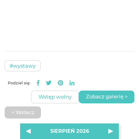
#wystawy
Podziel się:
Zobacz galerię >
Wstęp wolny
< Wstecz
SIERPIEŃ 2026