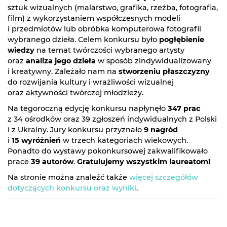
sztuk wizualnych (malarstwo, grafika, rzeźba, fotografia,
film) z wykorzystaniem współczesnych modeli
i przedmiotów lub obróbka komputerowa fotografii
wybranego dzieła. Celem konkursu było
pogłębienie
wiedzy
na temat twórczości wybranego artysty
oraz
analiza jego dzieła
w sposób zindywidualizowany
i kreatywny. Zależało nam na
stworzeniu płaszczyzny
do rozwijania kultury i wrażliwości wizualnej
oraz aktywności twórczej młodzieży.
Na tegoroczną edycję konkursu napłynęło
347 prac
z 34 ośrodków oraz 39 zgłoszeń indywidualnych z Polski
i z Ukrainy. Jury konkursu przyznało
9 nagród
i
15 wyróżnień
w trzech kategoriach wiekowych.
Ponadto do wystawy pokonkursowej zakwalifikowało
prace
39 autorów
.
Gratulujemy wszystkim laureatom!
Na stronie można znaleźć także
więcej szczegółów
dotyczących konkursu oraz wyniki
.