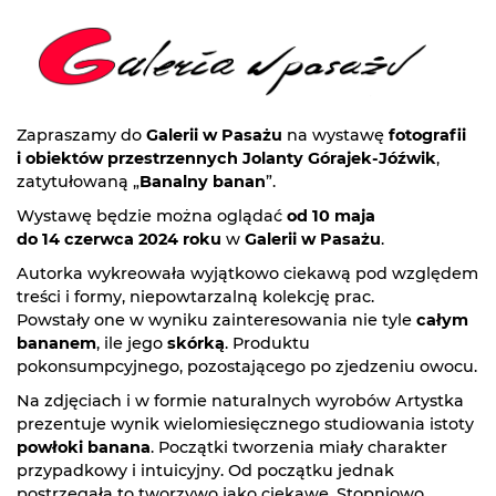
Zapraszamy do
Galerii w Pasażu
na wystawę
fotografii
i obiektów przestrzennych Jolanty Górajek-Jóźwik
,
zatytułowaną „
Banalny banan
”.
Wystawę będzie można oglądać
od 10 maja
do 14 czerwca 2024 roku
w
Galerii w Pasażu
.
Autorka wykreowała wyjątkowo ciekawą pod względem
treści i formy, niepowtarzalną kolekcję prac.
Powstały one w wyniku zainteresowania nie tyle
całym
bananem
, ile jego
skórką
. Produktu
pokonsumpcyjnego, pozostającego po zjedzeniu owocu.
Na zdjęciach i w formie naturalnych wyrobów Artystka
prezentuje wynik wielomiesięcznego studiowania istoty
powłoki banana
. Początki tworzenia miały charakter
przypadkowy i intuicyjny. Od początku jednak
postrzegała to tworzywo jako ciekawe. Stopniowo