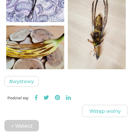
#wystawy
Podziel się:
Wstęp wolny
< Wstecz