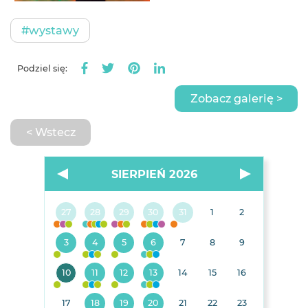
#wystawy
Podziel się:
Zobacz galerię >
< Wstecz
SIERPIEŃ 2026
27
28
29
30
31
1
2
3
4
5
6
7
8
9
10
11
12
13
14
15
16
17
18
19
20
21
22
23