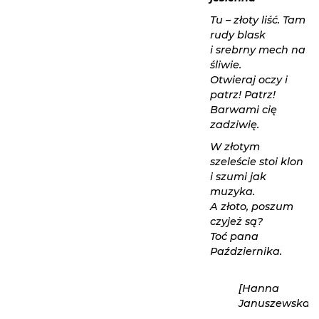
Tu – złoty liść. Tam
rudy blask
i srebrny mech na
śliwie.
Otwieraj oczy i
patrz! Patrz!
Barwami cię
zadziwię.
W złotym
szeleście stoi klon
i szumi jak
muzyka.
A złoto, poszum
czyjeż są?
Toć pana
Października.
[Hanna
Januszewska]