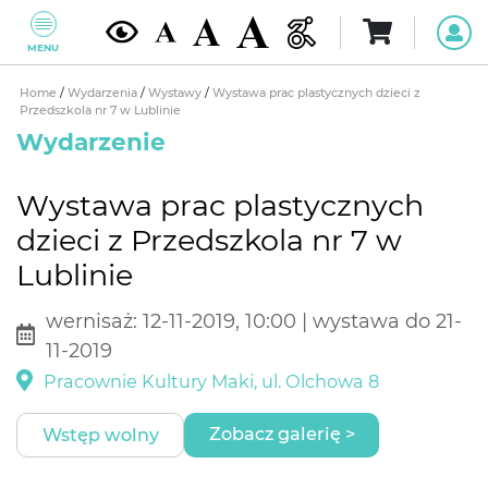
MENU
Home
/
Wydarzenia
/
Wystawy
/
Wystawa prac plastycznych dzieci z
Przedszkola nr 7 w Lublinie
Wydarzenie
Wystawa prac plastycznych
dzieci z Przedszkola nr 7 w
Lublinie
wernisaż: 12-11-2019, 10:00 | wystawa do 21-
11-2019
Pracownie Kultury Maki, ul. Olchowa 8
Zobacz galerię >
Wstęp wolny