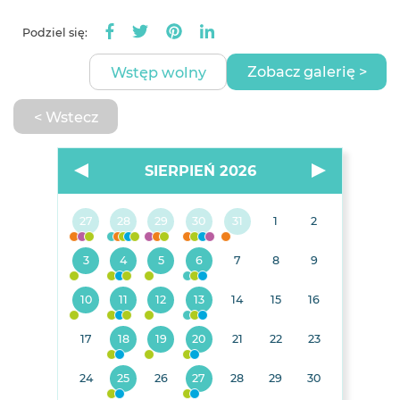
Podziel się:
Zobacz galerię >
Wstęp wolny
< Wstecz
SIERPIEŃ 2026
27
28
29
30
31
1
2
3
4
5
6
7
8
9
10
11
12
13
14
15
16
17
18
19
20
21
22
23
24
25
26
27
28
29
30