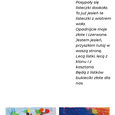
Posypały się
listeczki dookoła.
To już jesień te
listeczki z wiatrem
woła.
Opadnijcie moje
złote i czerwone.
Jestem jesień,
przyszłam tutaj w
waszą stronę.
Lecą listki, lecą z
klonu i z
kasztana.
Będą z listków
bukieciki złote dla
nas.