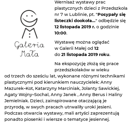
Wernisaż wystawy prac
plastycznych dzieci z Przedszkola
nr 7 w Lublinie, pt. "
Posypały się
listeczki dookoła...
" odbędzie się
12 listopada 2019 r.
o godzinie
10:00
.
Wystawę można oglądać
w Galerii Małej od
12
do
21 listopada 2019 roku
.
Na ekspozycję złożą się prace
przedszkolaków w wieku
od trzech do sześciu lat, wykonane różnymi technikami
plastycznymi pod kierunkiem nauczycielek: Anny
Mazurek–Kot, Katarzyny Marciniak, Jolanty Sawickiej,
Agaty Wojny–Sochal, Anny Janek , Anny Berus i Haliny
Jemielniak. Dzieci, zainspirowane otaczającą je
przyrodą, w swych pracach utrwaliły uroki jesieni.
Podczas otwarcia wystawy, mali artyści zaprezentują
ponadto piosenki i wiersze o tematyce jesiennej.