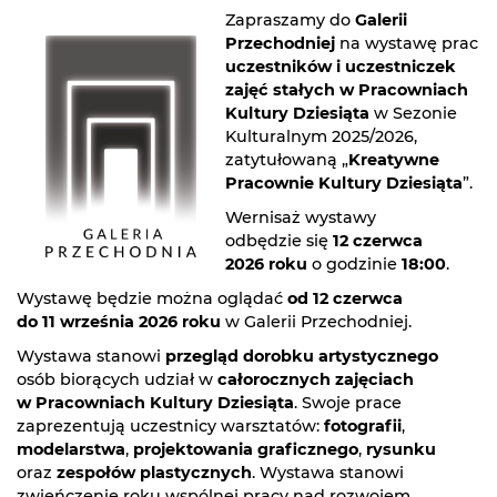
Zapraszamy do
Galerii
Przechodniej
na wystawę prac
uczestników i uczestniczek
zajęć stałych w Pracowniach
Kultury Dziesiąta
w Sezonie
Kulturalnym 2025/2026,
zatytułowaną „
Kreatywne
Pracownie Kultury Dziesiąta
”.
Wernisaż wystawy
odbędzie się
12 czerwca
2026 roku
o godzinie
18:00
.
Wystawę będzie można oglądać
od 12 czerwca
do 11 września 2026 roku
w Galerii Przechodniej.
Wystawa stanowi
przegląd dorobku artystycznego
osób biorących udział w
całorocznych zajęciach
w Pracowniach Kultury Dziesiąta
. Swoje prace
zaprezentują uczestnicy warsztatów:
fotografii
,
modelarstwa
,
projektowania graficznego
,
rysunku
oraz
zespołów plastycznych
. Wystawa stanowi
zwieńczenie roku wspólnej pracy nad rozwojem