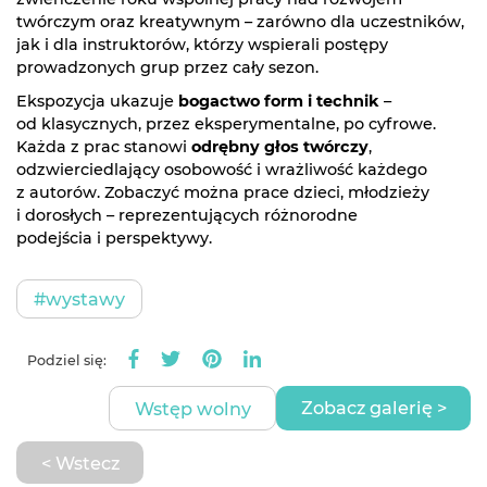
twórczym oraz kreatywnym – zarówno dla uczestników,
jak i dla instruktorów, którzy wspierali postępy
prowadzonych grup przez cały sezon.
Ekspozycja ukazuje
bogactwo form i technik
–
od klasycznych, przez eksperymentalne, po cyfrowe.
Każda z prac stanowi
odrębny głos twórczy
,
odzwierciedlający osobowość i wrażliwość każdego
z autorów. Zobaczyć można prace dzieci, młodzieży
i dorosłych – reprezentujących różnorodne
podejścia i perspektywy.
#wystawy
Podziel się:
Zobacz galerię >
Wstęp wolny
< Wstecz