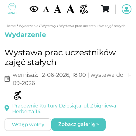
MENU
Home
/
Wydarzenia
/
Wystawy
/
Wystawa prac uczestników zajęć stałych
Wydarzenie
Wystawa prac uczestników
zajęć stałych
wernisaż: 12-06-2026, 18:00 | wystawa do 11-
09-2026
Pracownie Kultury Dziesiąta, ul. Zbigniewa
Herberta 14
Zobacz galerię >
Wstęp wolny