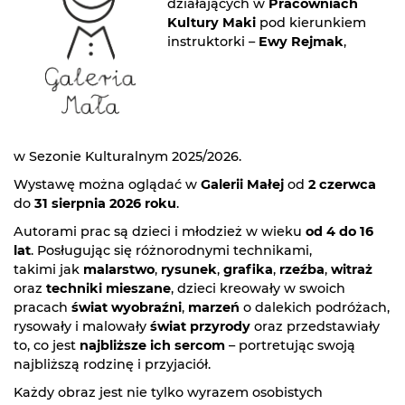
działających w
Pracowniach
Kultury Maki
pod kierunkiem
instruktorki –
Ewy Rejmak
,
w Sezonie Kulturalnym 2025/2026.
Wystawę można oglądać w
Galerii Małej
od
2 czerwca
do
31 sierpnia 2026 roku
.
Autorami prac są dzieci i młodzież w wieku
od 4 do 16
lat
. Posługując się różnorodnymi technikami,
takimi jak
malarstwo
,
rysunek
,
grafika
,
rzeźba
,
witraż
oraz
techniki mieszane
, dzieci kreowały w swoich
pracach
świat wyobraźni
,
marzeń
o dalekich podróżach,
rysowały i malowały
świat przyrody
oraz przedstawiały
to, co jest
najbliższe ich sercom
– portretując swoją
najbliższą rodzinę i przyjaciół.
Każdy obraz jest nie tylko wyrazem osobistych