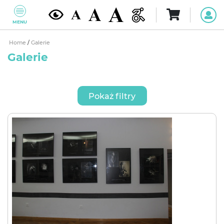
MENU
Home
/
Galerie
Galerie
Pokaż filtry