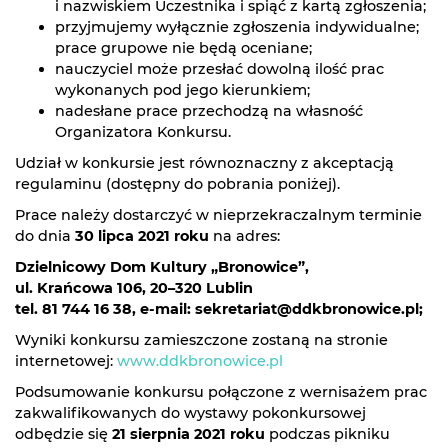
i nazwiskiem Uczestnika i spiąć z kartą zgłoszenia;
przyjmujemy wyłącznie zgłoszenia indywidualne;
prace grupowe nie będą oceniane;
nauczyciel może przesłać dowolną ilość prac
wykonanych pod jego kierunkiem;
nadesłane prace przechodzą na własność
Organizatora Konkursu.
Udział w konkursie jest równoznaczny z akceptacją
regulaminu (dostępny do pobrania poniżej).
Prace należy dostarczyć w nieprzekraczalnym terminie
do dnia
30 lipca 2021 roku
na adres:
Dzielnicowy Dom Kultury „Bronowice”,
ul. Krańcowa 106, 20–320 Lublin
tel. 81 744 16 38, e-mail: sekretariat@ddkbronowice.pl;
Wyniki konkursu zamieszczone zostaną na stronie
internetowej:
www.ddkbronowice.pl
Podsumowanie konkursu połączone z wernisażem prac
zakwalifikowanych do wystawy pokonkursowej
odbędzie się
21 sierpnia 2021 roku
podczas pikniku