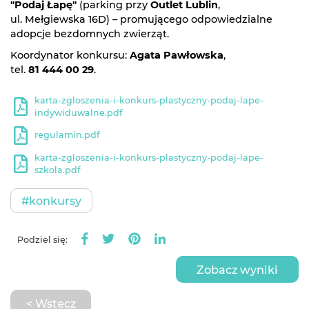
"Podaj Łapę"
(parking przy
Outlet Lublin
,
ul. Mełgiewska 16D) – promującego odpowiedzialne
adopcje bezdomnych zwierząt.
Koordynator konkursu:
Agata Pawłowska
,
tel.
81 444 00 29
.
karta-zgloszenia-i-konkurs-plastyczny-podaj-lape-
indywiduwalne.pdf
regulamin.pdf
karta-zgloszenia-i-konkurs-plastyczny-podaj-lape-
szkola.pdf
#konkursy
Podziel się:
Zobacz wyniki
< Wstecz