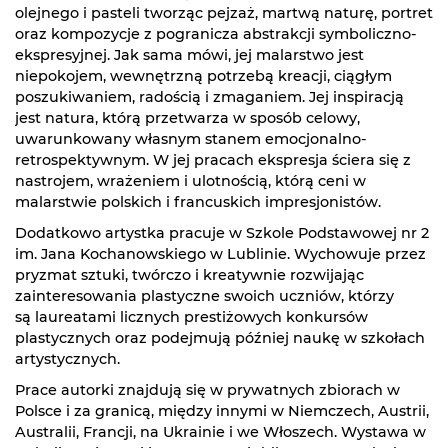
olejnego i pasteli tworząc pejzaż, martwą naturę, portret
oraz kompozycje z pogranicza abstrakcji symboliczno-
ekspresyjnej. Jak sama mówi, jej malarstwo jest
niepokojem, wewnętrzną potrzebą kreacji, ciągłym
poszukiwaniem, radością i zmaganiem. Jej inspiracją
jest natura, którą przetwarza w sposób celowy,
uwarunkowany własnym stanem emocjonalno-
retrospektywnym. W jej pracach ekspresja ściera się z
nastrojem, wrażeniem i ulotnością, którą ceni w
malarstwie polskich i francuskich impresjonistów.
Dodatkowo artystka pracuje w Szkole Podstawowej nr 2
im. Jana Kochanowskiego w Lublinie. Wychowuje przez
pryzmat sztuki, twórczo i kreatywnie rozwijając
zainteresowania plastyczne swoich uczniów, którzy
są laureatami licznych prestiżowych konkursów
plastycznych oraz podejmują później naukę w szkołach
artystycznych.
Prace autorki znajdują się w prywatnych zbiorach w
Polsce i za granicą, między innymi w Niemczech, Austrii,
Australii, Francji, na Ukrainie i we Włoszech. Wystawa w