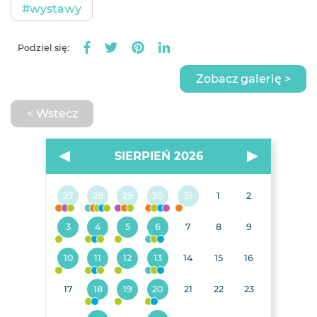
#wystawy
Podziel się:
Zobacz galerię >
< Wstecz
SIERPIEŃ 2026
27
28
29
30
31
1
2
3
4
5
6
7
8
9
10
11
12
13
14
15
16
17
18
19
20
21
22
23