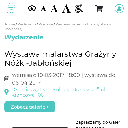
MENU
Home
/
Wydarzenia
/
Wystawy
/
Wystawa malarstwa Grażyny Nóżki-
Jabłońskiej
Wydarzenie
Wystawa malarstwa Grażyny
Nóżki-Jabłońskiej
wernisaż: 10-03-2017, 18:00 | wystawa do
06-04-2017
Dzielnicowy Dom Kultury „Bronowice”, ul.
Krańcowa 106
Zobacz galerię >
Zapraszamy do Galerii